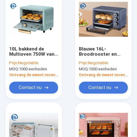
10L bakkend de
Blauwe 16L-
Multioven 750W van
Broodrooster en
de
Broodroosterovens
Prijs:
Negotiable
Prijs:
Negotiable
Functiebroodrooster
1400W 17 Kwart
MOQ:
1000 eenheden
MOQ:
1000 eenheden
10,5 Kwart gallon
gallon
Ontvang de meest recente Prijs
Ontvang de meest recente Prijs
Contact nu
Contact nu
Thuis
Producten
Over ons