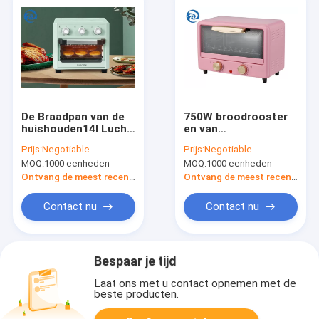
De Braadpan van de
750W broodrooster
huishouden14l Lucht
en van
en Broodroosteroven
Broodroosterovens
Prijs:
Negotiable
Prijs:
Negotiable
14,8 Kwart gallon
12L 220V Japanse
MOQ:
1000 eenheden
MOQ:
1000 eenheden
Stijl Mini
Ontvang de meest recente Prijs
Ontvang de meest recente Prijs
Contact nu
Contact nu
Bespaar je tijd
Laat ons met u contact opnemen met de
beste producten.