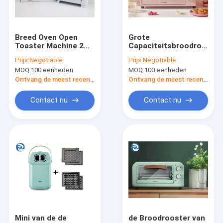
Contacteer ons
Breed Oven Open
Grote
Toaster Machine 2
Capaciteitsbroodrooster
Mini Fridges
Plakken 750W
en van
Prijs:
Negotiable
Prijs:
Negotiable
13cmx3cm
Broodroosterovens
MOQ:
100 eenheden
MOQ:
100 eenheden
2000W 42L Multi
Multikooktoestellen
Elektrische Functie
Ontvang de meest recente Prijs
Ontvang de meest recente Prijs
Tribunemixers
Contact nu
Contact nu
Slimme Luchtbraadpannen
De Machine van de huiskoffie
De Machine van het bellenwater
Broodrooster en Broodroosterovens
Draadloze Handbediende Stofzuiger
Mini van de de
de Broodrooster van