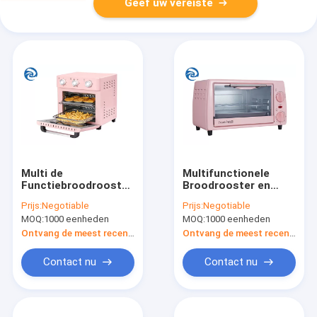
Geef uw vereiste
Multi de
Multifunctionele
Functiebroodrooster
Broodrooster en
Oven Air Fryer 1200W
Elektrische
Prijs:
Negotiable
Prijs:
Negotiable
van 220V 12.7qt
Broodroosterovens
MOQ:
1000 eenheden
MOQ:
1000 eenheden
12,7 Kwart gallon
Ontvang de meest recente Prijs
Ontvang de meest recente Prijs
Contact nu
Contact nu