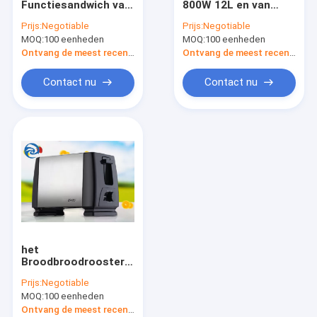
Functiesandwich van
800W 12L en van
De elektrische Koekepannen van Grillsroosteren
650W Multi de
Broodroosterovens
Prijs:
Negotiable
Prijs:
Negotiable
Maker220v Ontbijt
12.7qt het Roestvrije
MOQ:
Bijlengehaktmolennen Juicers
100 eenheden
MOQ:
100 eenheden
staal van het
Aluminiumlichaam
Ontvang de meest recente Prijs
Ontvang de meest recente Prijs
het Verwarmen Buis
De Reeksen van het hotelbeddegoed
Contact nu
Contact nu
het
Broodbroodrooster 2
Plakroestvrij staal 6
Prijs:
Negotiable
van 220V 750W
MOQ:
100 eenheden
Snelheid
Ontvang de meest recente Prijs